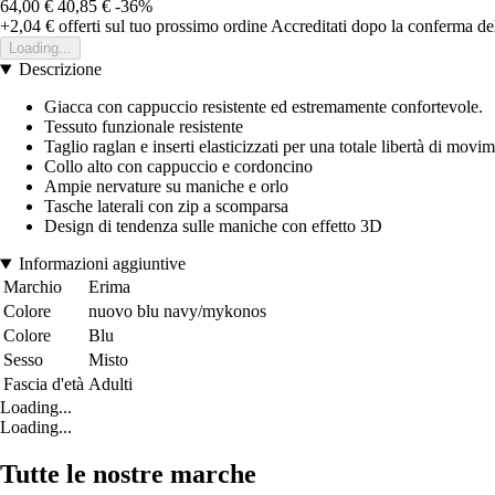
64,00 €
40,85 €
-36%
+2,04 €
offerti sul tuo prossimo ordine
Accreditati dopo la conferma de
Loading...
Descrizione
Giacca con cappuccio resistente ed estremamente confortevole.
Tessuto funzionale resistente
Taglio raglan e inserti elasticizzati per una totale libertà di movi
Collo alto con cappuccio e cordoncino
Ampie nervature su maniche e orlo
Tasche laterali con zip a scomparsa
Design di tendenza sulle maniche con effetto 3D
Informazioni aggiuntive
Marchio
Erima
Colore
nuovo blu navy/mykonos
Colore
Blu
Sesso
Misto
Fascia d'età
Adulti
Loading...
Loading...
Tutte le nostre marche