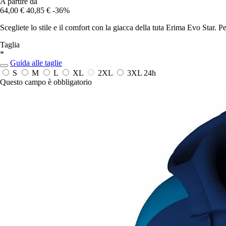
A partire da
64,00 €
40,85 €
-36%
Scegliete lo stile e il comfort con la giacca della tuta Erima Evo Star. P
Taglia
*
Guida alle taglie
S
M
L
XL
2XL
3XL
24h
Questo campo è obbligatorio