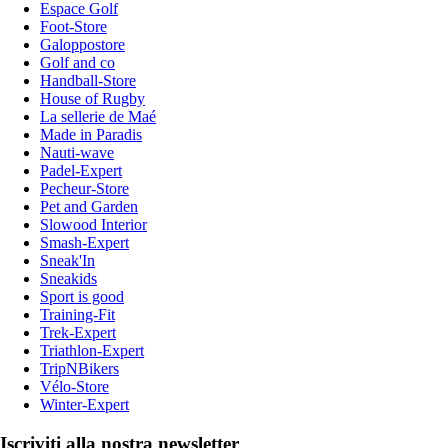
Espace Golf
Foot-Store
Galoppostore
Golf and co
Handball-Store
House of Rugby
La sellerie de Maé
Made in Paradis
Nauti-wave
Padel-Expert
Pecheur-Store
Pet and Garden
Slowood Interior
Smash-Expert
Sneak'In
Sneakids
Sport is good
Training-Fit
Trek-Expert
Triathlon-Expert
TripNBikers
Vélo-Store
Winter-Expert
Iscriviti alla nostra newsletter