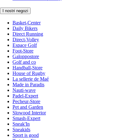
I nostri negozi
Basket-Center
Daily Bikers
Direct Running
Direct-Volley
Espace Golf
Foot-Store
Galoppostore
Golf and co
Handball-Store
House of Rugby
La sellerie de Maé
Made in Paradis
Nauti-wave
Padel-Expert
Pecheur-Store
Pet and Garden
Slowood Interior
Smash-Expert
Sneak'In
Sneakids
Sport is good