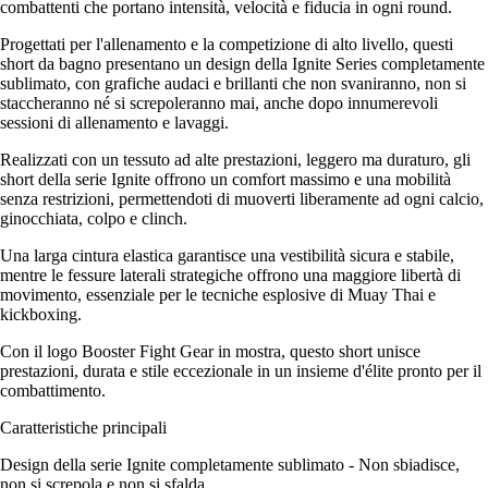
combattenti che portano intensità, velocità e fiducia in ogni round.
Progettati per l'allenamento e la competizione di alto livello, questi
short da bagno presentano un design della Ignite Series completamente
sublimato, con grafiche audaci e brillanti che non svaniranno, non si
staccheranno né si screpoleranno mai, anche dopo innumerevoli
sessioni di allenamento e lavaggi.
Realizzati con un tessuto ad alte prestazioni, leggero ma duraturo, gli
short della serie Ignite offrono un comfort massimo e una mobilità
senza restrizioni, permettendoti di muoverti liberamente ad ogni calcio,
ginocchiata, colpo e clinch.
Una larga cintura elastica garantisce una vestibilità sicura e stabile,
mentre le fessure laterali strategiche offrono una maggiore libertà di
movimento, essenziale per le tecniche esplosive di Muay Thai e
kickboxing.
Con il logo Booster Fight Gear in mostra, questo short unisce
prestazioni, durata e stile eccezionale in un insieme d'élite pronto per il
combattimento.
Caratteristiche principali
Design della serie Ignite completamente sublimato - Non sbiadisce,
non si screpola e non si sfalda