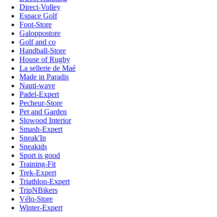
Direct-Volley
Espace Golf
Foot-Store
Galoppostore
Golf and co
Handball-Store
House of Rugby
La sellerie de Maé
Made in Paradis
Nauti-wave
Padel-Expert
Pecheur-Store
Pet and Garden
Slowood Interior
Smash-Expert
Sneak'In
Sneakids
Sport is good
Training-Fit
Trek-Expert
Triathlon-Expert
TripNBikers
Vélo-Store
Winter-Expert