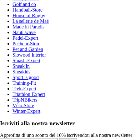
Golf and co
Handball-Store
House of Rugby
La sellerie de Maé
Made in Paradis
Nauti-wave
Padel-Expert
Pecheur-Store
Pet and Garden
Slowood Interior
Smash-Expert
Sneak'In
Sneakids
Sport is good
Training-Fit
Trek-Expert
Triathlon-Expert
TripNBikers
Vélo-Store
Winter-Expert
Iscriviti alla nostra newsletter
Approfitta di uno sconto del 10% iscrivendoti alla nostra newsletter