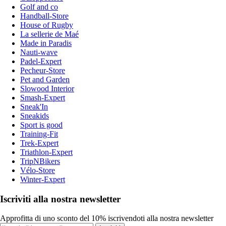
Golf and co
Handball-Store
House of Rugby
La sellerie de Maé
Made in Paradis
Nauti-wave
Padel-Expert
Pecheur-Store
Pet and Garden
Slowood Interior
Smash-Expert
Sneak'In
Sneakids
Sport is good
Training-Fit
Trek-Expert
Triathlon-Expert
TripNBikers
Vélo-Store
Winter-Expert
Iscriviti alla nostra newsletter
Approfitta di uno sconto del 10% iscrivendoti alla nostra newsletter