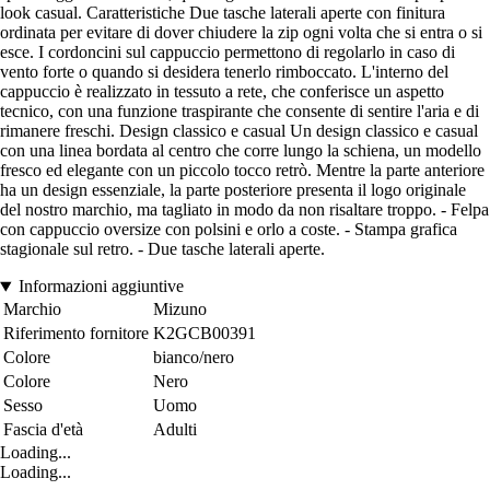
look casual. Caratteristiche Due tasche laterali aperte con finitura
ordinata per evitare di dover chiudere la zip ogni volta che si entra o si
esce. I cordoncini sul cappuccio permettono di regolarlo in caso di
vento forte o quando si desidera tenerlo rimboccato. L'interno del
cappuccio è realizzato in tessuto a rete, che conferisce un aspetto
tecnico, con una funzione traspirante che consente di sentire l'aria e di
rimanere freschi. Design classico e casual Un design classico e casual
con una linea bordata al centro che corre lungo la schiena, un modello
fresco ed elegante con un piccolo tocco retrò. Mentre la parte anteriore
ha un design essenziale, la parte posteriore presenta il logo originale
del nostro marchio, ma tagliato in modo da non risaltare troppo. - Felpa
con cappuccio oversize con polsini e orlo a coste. - Stampa grafica
stagionale sul retro. - Due tasche laterali aperte.
Informazioni aggiuntive
Marchio
Mizuno
Riferimento fornitore
K2GCB00391
Colore
bianco/nero
Colore
Nero
Sesso
Uomo
Fascia d'età
Adulti
Loading...
Loading...