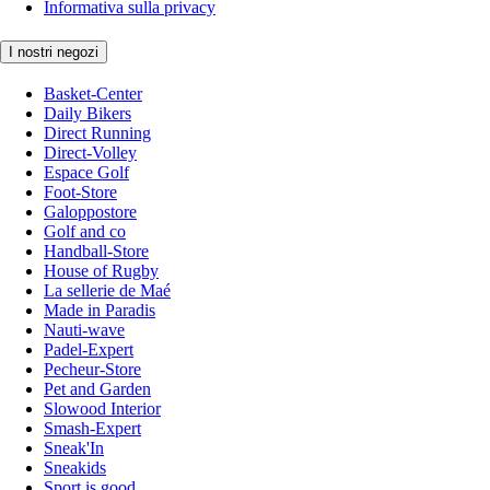
Informativa sulla privacy
I nostri negozi
Basket-Center
Daily Bikers
Direct Running
Direct-Volley
Espace Golf
Foot-Store
Galoppostore
Golf and co
Handball-Store
House of Rugby
La sellerie de Maé
Made in Paradis
Nauti-wave
Padel-Expert
Pecheur-Store
Pet and Garden
Slowood Interior
Smash-Expert
Sneak'In
Sneakids
Sport is good