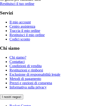
Restituisci il tuo ordine
Servizi
Il mio account
Centro assistenza
Traccia il mio ordine
Restituisci il mio ordine
Codici sconto
Chi siamo
Chi siamo?
Contattaci
Condizioni di vendita
Restituzioni e rimborsi
Esclusione di responsabilità legale
Metodi di pagamento
Prezzi e opzioni di consegna
Informativa sulla privacy
I nostri negozi
Basket-Center