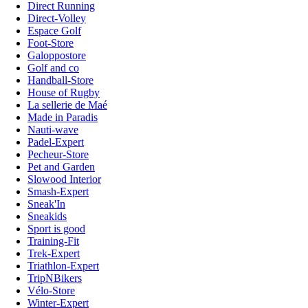
Direct Running
Direct-Volley
Espace Golf
Foot-Store
Galoppostore
Golf and co
Handball-Store
House of Rugby
La sellerie de Maé
Made in Paradis
Nauti-wave
Padel-Expert
Pecheur-Store
Pet and Garden
Slowood Interior
Smash-Expert
Sneak'In
Sneakids
Sport is good
Training-Fit
Trek-Expert
Triathlon-Expert
TripNBikers
Vélo-Store
Winter-Expert