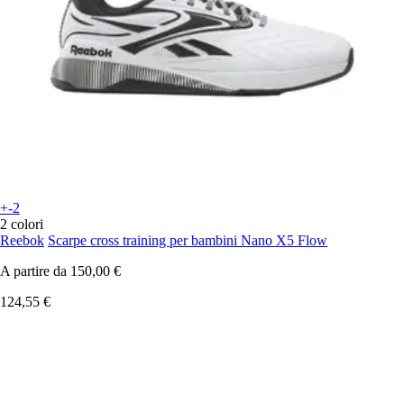
+-2
2 colori
Reebok
Scarpe cross training per bambini Nano X5 Flow
A partire da
150,00 €
124,55 €