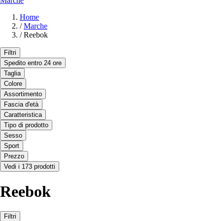
Marche
Home
/
Marche
/
Reebok
Filtri
Spedito entro 24 ore
Taglia
Colore
Assortimento
Fascia d'età
Caratteristica
Tipo di prodotto
Sesso
Sport
Prezzo
Vedi i 173 prodotti
Reebok
Filtri