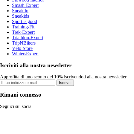
Smash-Expert
Sneak'In
Sneakids
Sport is good
Training-Fit
Trek-Expert
Triathlon-Expert
TripNBikers
Vélo-Store
Winter-Expert
Iscriviti alla nostra newsletter
Approfitta di uno sconto del 10% iscrivendoti alla nostra newsletter
Iscriviti
Rimani connesso
Seguici sui social