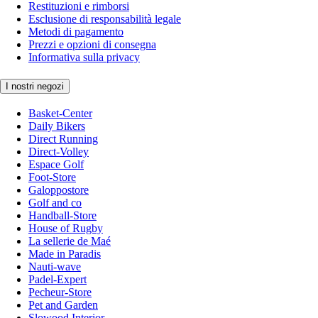
Restituzioni e rimborsi
Esclusione di responsabilità legale
Metodi di pagamento
Prezzi e opzioni di consegna
Informativa sulla privacy
I nostri negozi
Basket-Center
Daily Bikers
Direct Running
Direct-Volley
Espace Golf
Foot-Store
Galoppostore
Golf and co
Handball-Store
House of Rugby
La sellerie de Maé
Made in Paradis
Nauti-wave
Padel-Expert
Pecheur-Store
Pet and Garden
Slowood Interior