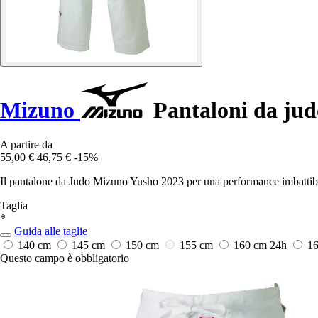
Mizuno
Pantaloni da jud
A partire da
55,00 €
46,75 €
-15%
Il pantalone da Judo Mizuno Yusho 2023 per una performance imbattibil
Taglia
*
Guida alle taglie
140 cm
145 cm
150 cm
155 cm
160 cm
24h
1
Questo campo è obbligatorio