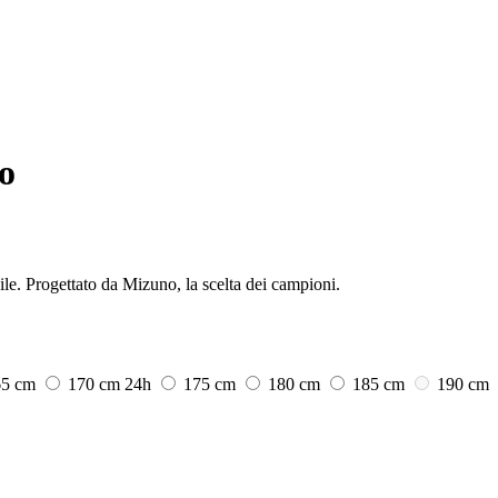
o
e. Progettato da Mizuno, la scelta dei campioni.
65 cm
170 cm
24h
175 cm
180 cm
185 cm
190 cm