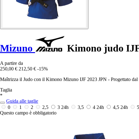
Mizuno
Kimono judo IJF
A partire da
250,00 €
212,50 €
-15%
Maîtrizza il Judo con il Kimono Mizuno IJF 2023 JPN - Progettato dal 
Taglia
*
Guida alle taglie
0
1
2
2,5
3
24h
3,5
4
24h
4,5
24h
Questo campo è obbligatorio