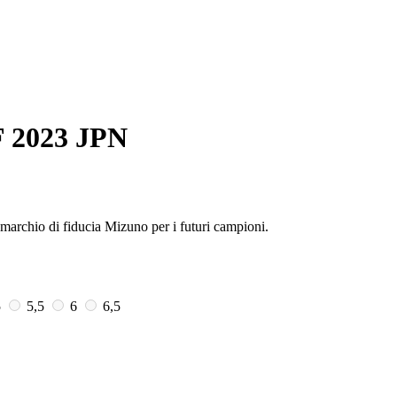
 2023 JPN
marchio di fiducia Mizuno per i futuri campioni.
5
5,5
6
6,5