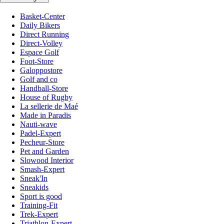
Basket-Center
Daily Bikers
Direct Running
Direct-Volley
Espace Golf
Foot-Store
Galoppostore
Golf and co
Handball-Store
House of Rugby
La sellerie de Maé
Made in Paradis
Nauti-wave
Padel-Expert
Pecheur-Store
Pet and Garden
Slowood Interior
Smash-Expert
Sneak'In
Sneakids
Sport is good
Training-Fit
Trek-Expert
Triathlon-Expert