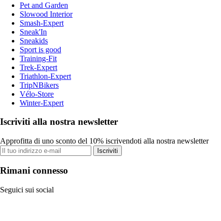
Pet and Garden
Slowood Interior
Smash-Expert
Sneak'In
Sneakids
Sport is good
Training-Fit
Trek-Expert
Triathlon-Expert
TripNBikers
Vélo-Store
Winter-Expert
Iscriviti alla nostra newsletter
Approfitta di uno sconto del 10% iscrivendoti alla nostra newsletter
Iscriviti
Rimani connesso
Seguici sui social