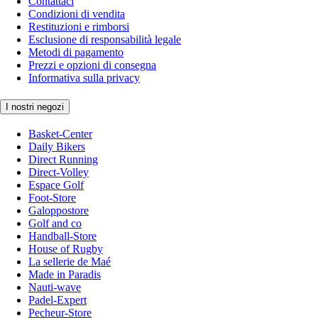
Contattaci
Condizioni di vendita
Restituzioni e rimborsi
Esclusione di responsabilità legale
Metodi di pagamento
Prezzi e opzioni di consegna
Informativa sulla privacy
I nostri negozi
Basket-Center
Daily Bikers
Direct Running
Direct-Volley
Espace Golf
Foot-Store
Galoppostore
Golf and co
Handball-Store
House of Rugby
La sellerie de Maé
Made in Paradis
Nauti-wave
Padel-Expert
Pecheur-Store