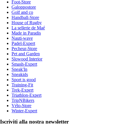
Foot-Store
Galoppostore
Golf and co
Handball-Store
House of Rugby
La sellerie de Maé
Made in Paradis
Nauti-wave
Padel-Expert
Pecheur-Store
Pet and Garden
Slowood Interior
Smash-Expert
Sneak'In
Sneakids
Sport is good
Training-Fit
Trek-Expert
Triathlon-Expert
TripNBikers
Vélo-Store
Winter-Expert
Iscriviti alla nostra newsletter