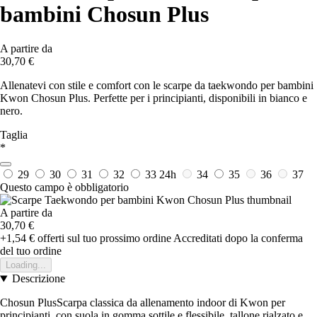
bambini Chosun Plus
A partire da
30,70 €
Allenatevi con stile e comfort con le scarpe da taekwondo per bambini
Kwon Chosun Plus. Perfette per i principianti, disponibili in bianco e
nero.
Taglia
*
29
30
31
32
33
24h
34
35
36
37
Questo campo è obbligatorio
A partire da
30,70 €
+1,54 €
offerti sul tuo prossimo ordine
Accreditati dopo la conferma
del tuo ordine
Loading...
Descrizione
Chosun PlusScarpa classica da allenamento indoor di Kwon per
principianti, con suola in gomma sottile e flessibile, tallone rialzato e