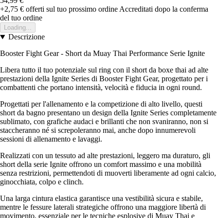
54,99 €
+2,75 €
offerti sul tuo prossimo ordine
Accreditati dopo la conferma
del tuo ordine
Loading...
Descrizione
Booster Fight Gear - Short da Muay Thai Performance Serie Ignite
Libera tutto il tuo potenziale sul ring con il short da boxe thai ad alte
prestazioni della Ignite Series di Booster Fight Gear, progettato per i
combattenti che portano intensità, velocità e fiducia in ogni round.
Progettati per l'allenamento e la competizione di alto livello, questi
short da bagno presentano un design della Ignite Series completamente
sublimato, con grafiche audaci e brillanti che non svaniranno, non si
staccheranno né si screpoleranno mai, anche dopo innumerevoli
sessioni di allenamento e lavaggi.
Realizzati con un tessuto ad alte prestazioni, leggero ma duraturo, gli
short della serie Ignite offrono un comfort massimo e una mobilità
senza restrizioni, permettendoti di muoverti liberamente ad ogni calcio,
ginocchiata, colpo e clinch.
Una larga cintura elastica garantisce una vestibilità sicura e stabile,
mentre le fessure laterali strategiche offrono una maggiore libertà di
movimento, essenziale per le tecniche esplosive di Muay Thai e