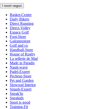
I nostri negozi
Basket-Center
Daily Bikers
Direct Running
Direct-Volley
Espace Golf
Foot-Store
Galoppostore
Golf and co
Handball-Store
House of Rugby
La sellerie de Maé
Made in Paradis
Nauti-wave
Padel-Expert
Pecheur-Store
Pet and Garden
Slowood Interior
Smash-Expert
Sneak'In
Sneakids
Sport is good
Training-Fit