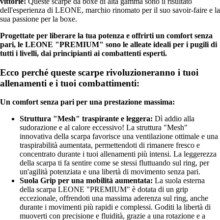
vittorie!
Queste scarpe da boxe di alta gamma sono il risultato
dell'esperienza di LEONE, marchio rinomato per il suo savoir-faire e la
sua passione per la boxe.
Progettate per liberare la tua potenza e offrirti un comfort senza
pari, le LEONE "PREMIUM" sono le alleate ideali per i pugili di
tutti i livelli, dai principianti ai combattenti esperti.
Ecco perché queste scarpe rivoluzioneranno i tuoi
allenamenti e i tuoi combattimenti:
Un comfort senza pari per una prestazione massima:
Struttura "Mesh" traspirante e leggera:
Dì addio alla
sudorazione e al calore eccessivo! La struttura "Mesh"
innovativa della scarpa favorisce una ventilazione ottimale e una
traspirabilità aumentata, permettendoti di rimanere fresco e
concentrato durante i tuoi allenamenti più intensi. La leggerezza
della scarpa ti fa sentire come se stessi fluttuando sul ring, per
un'agilità potenziata e una libertà di movimento senza pari.
Suola Grip per una mobilità aumentata:
La suola esterna
della scarpa LEONE "PREMIUM" è dotata di un grip
eccezionale, offrendoti una massima aderenza sul ring, anche
durante i movimenti più rapidi e complessi. Goditi la libertà di
muoverti con precisione e fluidità, grazie a una rotazione e a