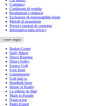
Chi siamo?
Contattaci
Condizioni di vendita
Restituzioni e rimborsi
Esclusione di responsabilità legale
Metodi di pagamento
Prezzi e opzioni di consegna
Informativa sulla privacy
I nostri negozi
Basket-Center
Daily Bikers
Direct Running
Direct-Volley
Espace Golf
Foot-Store
Galoppostore
Golf and co
Handball-Store
House of Rugby
La sellerie de Maé
Made in Paradis
Nauti-wave
Padel-Expert