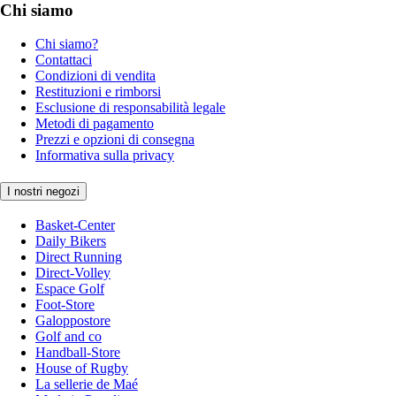
Chi siamo
Chi siamo?
Contattaci
Condizioni di vendita
Restituzioni e rimborsi
Esclusione di responsabilità legale
Metodi di pagamento
Prezzi e opzioni di consegna
Informativa sulla privacy
I nostri negozi
Basket-Center
Daily Bikers
Direct Running
Direct-Volley
Espace Golf
Foot-Store
Galoppostore
Golf and co
Handball-Store
House of Rugby
La sellerie de Maé