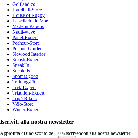
Golf and co
Handball-Store
House of Rugby
La sellerie de Maé
Made in Paradis
Nauti-wave
Padel-Expert
Pecheur-Store
Pet and Garden
Slowood Interior
Smash-Expert
Sneak'In
Sneakids
Sport is good
Training-Fit
Trek-Expert
Triathlon-Expert
TripNBikers
Vélo-Store
Winter-Expert
Iscriviti alla nostra newsletter
Approfitta di uno sconto del 10% iscrivendoti alla nostra newsletter