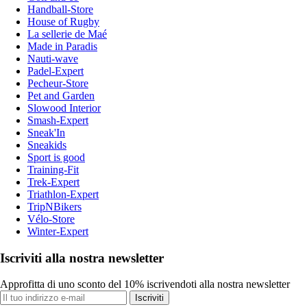
Handball-Store
House of Rugby
La sellerie de Maé
Made in Paradis
Nauti-wave
Padel-Expert
Pecheur-Store
Pet and Garden
Slowood Interior
Smash-Expert
Sneak'In
Sneakids
Sport is good
Training-Fit
Trek-Expert
Triathlon-Expert
TripNBikers
Vélo-Store
Winter-Expert
Iscriviti alla nostra newsletter
Approfitta di uno sconto del 10% iscrivendoti alla nostra newsletter
Iscriviti