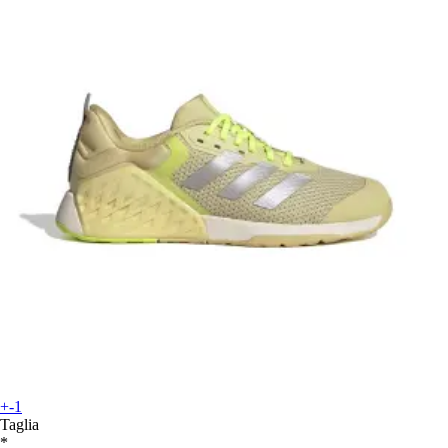
+-1
Taglia
*