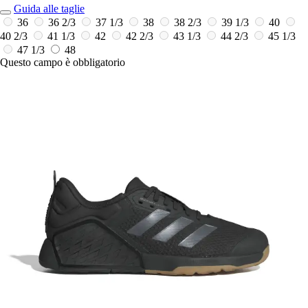
Guida alle taglie
36
36 2/3
37 1/3
38
38 2/3
39 1/3
40
40 2/3
41 1/3
42
42 2/3
43 1/3
44 2/3
45 1/3
47 1/3
48
Questo campo è obbligatorio