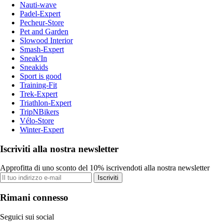
Nauti-wave
Padel-Expert
Pecheur-Store
Pet and Garden
Slowood Interior
Smash-Expert
Sneak'In
Sneakids
Sport is good
Training-Fit
Trek-Expert
Triathlon-Expert
TripNBikers
Vélo-Store
Winter-Expert
Iscriviti alla nostra newsletter
Approfitta di uno sconto del 10% iscrivendoti alla nostra newsletter
Iscriviti
Rimani connesso
Seguici sui social