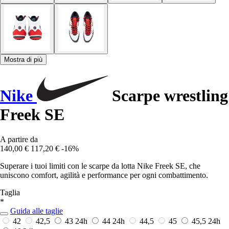
Mostra di più
Nike
Scarpe wrestling
Freek SE
A partire da
140,00 €
117,20 €
-16%
Superare i tuoi limiti con le scarpe da lotta Nike Freek SE, che
uniscono comfort, agilità e performance per ogni combattimento.
Taglia
*
Guida alle taglie
42
42,5
43
24h
44
24h
44,5
45
45,5
24h