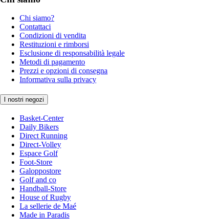
Chi siamo?
Contattaci
Condizioni di vendita
Restituzioni e rimborsi
Esclusione di responsabilità legale
Metodi di pagamento
Prezzi e opzioni di consegna
Informativa sulla privacy
I nostri negozi
Basket-Center
Daily Bikers
Direct Running
Direct-Volley
Espace Golf
Foot-Store
Galoppostore
Golf and co
Handball-Store
House of Rugby
La sellerie de Maé
Made in Paradis