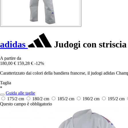
adidas
Judogi con striscia
A partire da
180,00 €
159,28 €
-12%
Caratterizzato dai colori della bandiera francese, il judogi adidas Champ
Taglia
*
Guida alle taglie
175/2 cm
180/2 cm
185/2 cm
190/2 cm
195/2 cm
Questo campo è obbligatorio