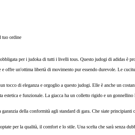
l tuo ordine
bligata per i judoka di tutti i livelli tous. Questo judogi di adidas è pro
nte e offre un'ottima libertà di movimento pur essendo durevole. Le cucit
n tocco di eleganza e orgoglio a questo judogi. Elle è anche un costante 
elta estetica e funzionale. La giacca ha un colletto rigido e un gonnelli
garanzia della conformità agli standard di gara. Che siate principianti 
ptate per la qualità, il comfort e lo stile. Una scelta che sarà senza dub