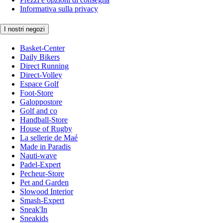
Informativa sulla privacy
I nostri negozi
Basket-Center
Daily Bikers
Direct Running
Direct-Volley
Espace Golf
Foot-Store
Galoppostore
Golf and co
Handball-Store
House of Rugby
La sellerie de Maé
Made in Paradis
Nauti-wave
Padel-Expert
Pecheur-Store
Pet and Garden
Slowood Interior
Smash-Expert
Sneak'In
Sneakids