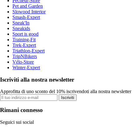
Pecheur-Store
Pet and Garden
Slowood Interior
Smash-Expert
Sneak'In
Sneakids
Sport is good
Training-Fit
Trek-Expert
Triathlon-Expert
TripNBikers
Vélo-Store
Winter-Expert
Iscriviti alla nostra newsletter
Approfitta di uno sconto del 10% iscrivendoti alla nostra newsletter
Iscriviti
Rimani connesso
Seguici sui social