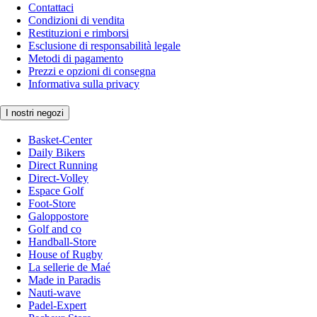
Contattaci
Condizioni di vendita
Restituzioni e rimborsi
Esclusione di responsabilità legale
Metodi di pagamento
Prezzi e opzioni di consegna
Informativa sulla privacy
I nostri negozi
Basket-Center
Daily Bikers
Direct Running
Direct-Volley
Espace Golf
Foot-Store
Galoppostore
Golf and co
Handball-Store
House of Rugby
La sellerie de Maé
Made in Paradis
Nauti-wave
Padel-Expert