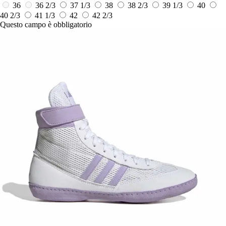
36
36 2/3
37 1/3
38
38 2/3
39 1/3
40
40 2/3
41 1/3
42
42 2/3
Questo campo è obbligatorio