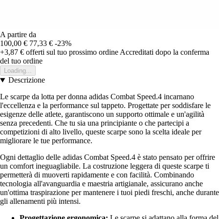
A partire da
100,00 €
77,33 €
-23%
+3,87 €
offerti sul tuo prossimo ordine
Accreditati dopo la conferma
del tuo ordine
Loading...
Descrizione
Le scarpe da lotta per donna adidas Combat Speed.4 incarnano
l'eccellenza e la performance sul tappeto. Progettate per soddisfare le
esigenze delle atlete, garantiscono un supporto ottimale e un'agilità
senza precedenti. Che tu sia una principiante o che partecipi a
competizioni di alto livello, queste scarpe sono la scelta ideale per
migliorare le tue performance.
Ogni dettaglio delle adidas Combat Speed.4 è stato pensato per offrire
un comfort ineguagliabile. La costruzione leggera di queste scarpe ti
permetterà di muoverti rapidamente e con facilità. Combinando
tecnologia all'avanguardia e maestria artigianale, assicurano anche
un'ottima traspirazione per mantenere i tuoi piedi freschi, anche durante
gli allenamenti più intensi.
Progettazione ergonomica:
Le scarpe si adattano alla forma del