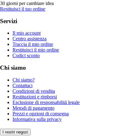
30 giorni per cambiare idea
Restituisci il tuo ordine
Servizi
Il mio account
Centro assistenza
Traccia il mio ordine
Restituisci il mio ordine
Codici sconto
Chi siamo
Chi siamo?
Contattaci
Condizioni di vendita
Restituzioni e rimborsi
Esclusione di responsabilità legale
Metodi di pagamento
Prezzi e opzioni di consegna
Informativa sulla privacy
I nostri negozi