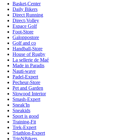
Basket-Center
Daily Bikers
Direct Running
Direct-Volley
Espace Golf
Foot-Store
Galoppostore
Golf and co
Handball-Store
House of Rugby
La sellerie de Maé
Made in Paradis
Nauti-wave
Padel-Expert
Pecheur-Store
Pet and Garden
Slowood Interior
Smash-Expert
Sneak'In
Sneakids
Sport is good
Training-Fit
Trek-Expert
Triathlon-Expert
TripNBikers