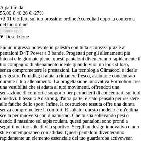
A partire da
55,00 €
40,26 €
-27%
+2,01 €
offerti sul tuo prossimo ordine
Accreditati dopo la conferma
del tuo ordine
Loading...
Descrizione
Fai un ingresso notevole in palestra con tutta sicurezza grazie ai
pantaloni D4T Power a 3 bande. Progettati per gli allenamenti più
intensi e le giornate piene, questi pantaloni diventeranno rapidamente il
tuo compagno di allenamento ideale quando vuoi un look stiloso,
senza compromettere le prestazioni. La tecnologia Climacool è ideale
per gestire l'umidità; ti aiuta a rimanere fresco, asciutto e concentrato
durante il tuo allenamento. La progettazione innovativa Formotion crea
una vestibilità che si adatta ai tuoi movimenti, offrendoti una
sensazione di comfort e supporto per permetterti di concentrarti sui tuoi
obiettivi. Il tessuto Adistrong, d'altra parte, è stato pensato per resistere
alle fatiche dello sport. Infine, la costruzione tessuta offre una durata
senza compromettere il comfort. Risultato: questo modello è un'ottima
scelta per muoversi con dinamismo. Che tu stia sollevando pesi o
dando il massimo sul tapis roulant, questi pantaloni sono pronti a
seguirti nel tuo stile di vita sportivo. Scegli un design innovativo e uno
stile contemporaneo con adidas! Questi pantaloni diventeranno
rapidamente un elemento essenziale del tuo guardaroba activewear.