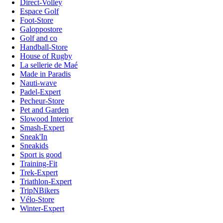
Direct-Volley
Espace Golf
Foot-Store
Galoppostore
Golf and co
Handball-Store
House of Rugby
La sellerie de Maé
Made in Paradis
Nauti-wave
Padel-Expert
Pecheur-Store
Pet and Garden
Slowood Interior
Smash-Expert
Sneak'In
Sneakids
Sport is good
Training-Fit
Trek-Expert
Triathlon-Expert
TripNBikers
Vélo-Store
Winter-Expert