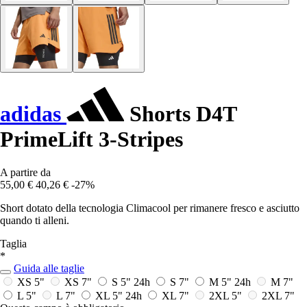
adidas
Shorts D4T
PrimeLift 3-Stripes
A partire da
55,00 €
40,26 €
-27%
Short dotato della tecnologia Climacool per rimanere fresco e asciutto
quando ti alleni.
Taglia
*
Guida alle taglie
XS 5"
XS 7"
S 5"
24h
S 7"
M 5"
24h
M 7"
L 5"
L 7"
XL 5"
24h
XL 7"
2XL 5"
2XL 7"