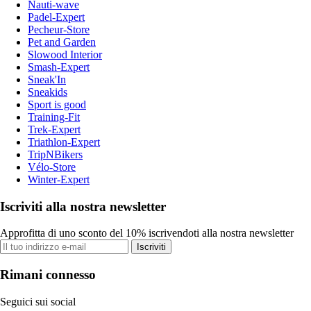
Nauti-wave
Padel-Expert
Pecheur-Store
Pet and Garden
Slowood Interior
Smash-Expert
Sneak'In
Sneakids
Sport is good
Training-Fit
Trek-Expert
Triathlon-Expert
TripNBikers
Vélo-Store
Winter-Expert
Iscriviti alla nostra newsletter
Approfitta di uno sconto del 10% iscrivendoti alla nostra newsletter
Iscriviti
Rimani connesso
Seguici sui social