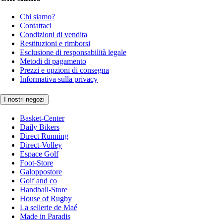
Chi siamo?
Contattaci
Condizioni di vendita
Restituzioni e rimborsi
Esclusione di responsabilità legale
Metodi di pagamento
Prezzi e opzioni di consegna
Informativa sulla privacy
I nostri negozi
Basket-Center
Daily Bikers
Direct Running
Direct-Volley
Espace Golf
Foot-Store
Galoppostore
Golf and co
Handball-Store
House of Rugby
La sellerie de Maé
Made in Paradis