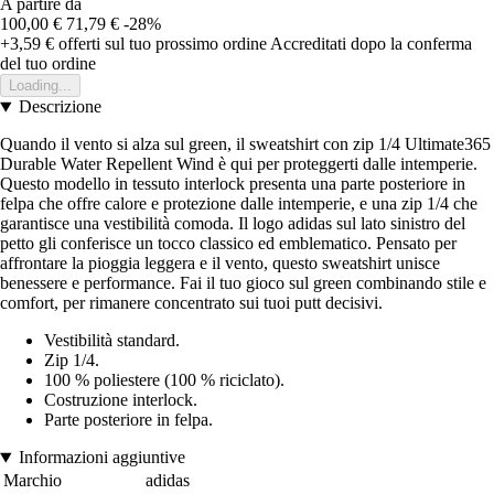
A partire da
100,00 €
71,79 €
-28%
+3,59 €
offerti sul tuo prossimo ordine
Accreditati dopo la conferma
del tuo ordine
Loading...
Descrizione
Quando il vento si alza sul green, il sweatshirt con zip 1/4 Ultimate365
Durable Water Repellent Wind è qui per proteggerti dalle intemperie.
Questo modello in tessuto interlock presenta una parte posteriore in
felpa che offre calore e protezione dalle intemperie, e una zip 1/4 che
garantisce una vestibilità comoda. Il logo adidas sul lato sinistro del
petto gli conferisce un tocco classico ed emblematico. Pensato per
affrontare la pioggia leggera e il vento, questo sweatshirt unisce
benessere e performance. Fai il tuo gioco sul green combinando stile e
comfort, per rimanere concentrato sui tuoi putt decisivi.
Vestibilità standard.
Zip 1/4.
100 % poliestere (100 % riciclato).
Costruzione interlock.
Parte posteriore in felpa.
Informazioni aggiuntive
Marchio
adidas