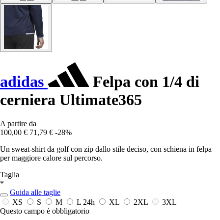
adidas
Felpa con 1/4 di
cerniera Ultimate365
A partire da
100,00 €
71,79 €
-28%
Un sweat-shirt da golf con zip dallo stile deciso, con schiena in felpa
per maggiore calore sul percorso.
Taglia
*
Guida alle taglie
XS
S
M
L
24h
XL
2XL
3XL
Questo campo è obbligatorio