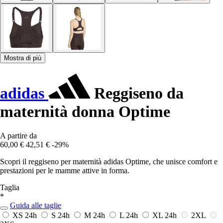
Mostra di più
adidas
Reggiseno da
maternità donna Optime
A partire da
60,00 €
42,51 €
-29%
Scopri il reggiseno per maternità adidas Optime, che unisce comfort e
prestazioni per le mamme attive in forma.
Taglia
*
Guida alle taglie
XS
24h
S
24h
M
24h
L
24h
XL
24h
2XL