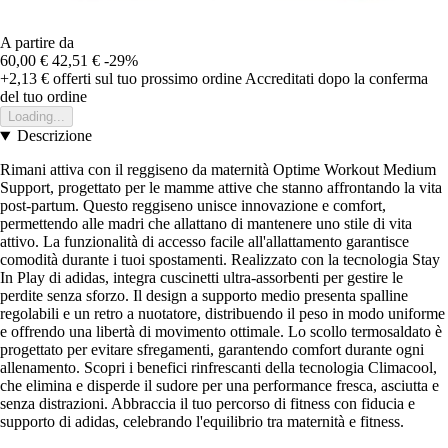
A partire da
60,00 €
42,51 €
-29%
+2,13 €
offerti sul tuo prossimo ordine
Accreditati dopo la conferma
del tuo ordine
Loading...
Descrizione
Rimani attiva con il reggiseno da maternità Optime Workout Medium
Support, progettato per le mamme attive che stanno affrontando la vita
post-partum. Questo reggiseno unisce innovazione e comfort,
permettendo alle madri che allattano di mantenere uno stile di vita
attivo. La funzionalità di accesso facile all'allattamento garantisce
comodità durante i tuoi spostamenti. Realizzato con la tecnologia Stay
In Play di adidas, integra cuscinetti ultra-assorbenti per gestire le
perdite senza sforzo. Il design a supporto medio presenta spalline
regolabili e un retro a nuotatore, distribuendo il peso in modo uniforme
e offrendo una libertà di movimento ottimale. Lo scollo termosaldato è
progettato per evitare sfregamenti, garantendo comfort durante ogni
allenamento. Scopri i benefici rinfrescanti della tecnologia Climacool,
che elimina e disperde il sudore per una performance fresca, asciutta e
senza distrazioni. Abbraccia il tuo percorso di fitness con fiducia e
supporto di adidas, celebrando l'equilibrio tra maternità e fitness.