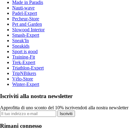
Made in Paradis
Nauti-wave
Padel-Expert
Pecheur-Store
Pet and Garden
Slowood Interior
Smash-Expert
Sneak'In
Sneakids
Sport is good
Training-Fit
Trek-Expert
Triathlon-Expert
TripNBikers
Vélo-Store
Winter-Expert
Iscriviti alla nostra newsletter
Approfitta di uno sconto del 10% iscrivendoti alla nostra newsletter
Iscriviti
Rimani connesso