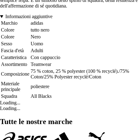
semplice felpa. È un simbolo dello spirito di squadra, della resilienza e
dell'affermazione di sé quotidiana.
Informazioni aggiuntive
Marchio
adidas
Colore
tutto nero
Colore
Nero
Sesso
Uomo
Fascia d'età
Adulti
Caratteristica
Con cappuccio
Assortimento
Teamwear
75 % coton, 25 % polyester (100 % recyclé)./75%
Composizione
Coton/25% Polyester recyclé/Coton
Materiale
poliestere
principale
Squadra
All Blacks
Loading...
Loading...
Tutte le nostre marche