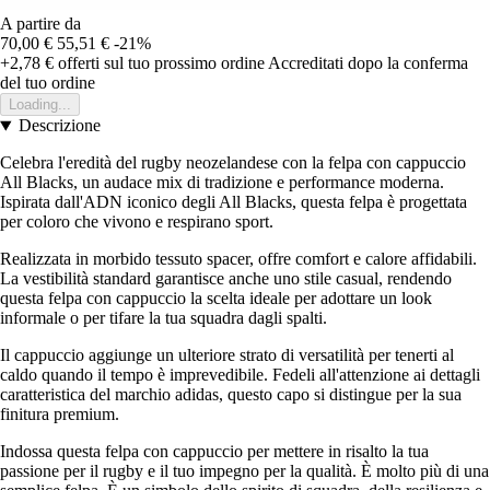
A partire da
70,00 €
55,51 €
-21%
+2,78 €
offerti sul tuo prossimo ordine
Accreditati dopo la conferma
del tuo ordine
Loading...
Descrizione
Celebra l'eredità del rugby neozelandese con la felpa con cappuccio
All Blacks, un audace mix di tradizione e performance moderna.
Ispirata dall'ADN iconico degli All Blacks, questa felpa è progettata
per coloro che vivono e respirano sport.
Realizzata in morbido tessuto spacer, offre comfort e calore affidabili.
La vestibilità standard garantisce anche uno stile casual, rendendo
questa felpa con cappuccio la scelta ideale per adottare un look
informale o per tifare la tua squadra dagli spalti.
Il cappuccio aggiunge un ulteriore strato di versatilità per tenerti al
caldo quando il tempo è imprevedibile. Fedeli all'attenzione ai dettagli
caratteristica del marchio adidas, questo capo si distingue per la sua
finitura premium.
Indossa questa felpa con cappuccio per mettere in risalto la tua
passione per il rugby e il tuo impegno per la qualità. È molto più di una