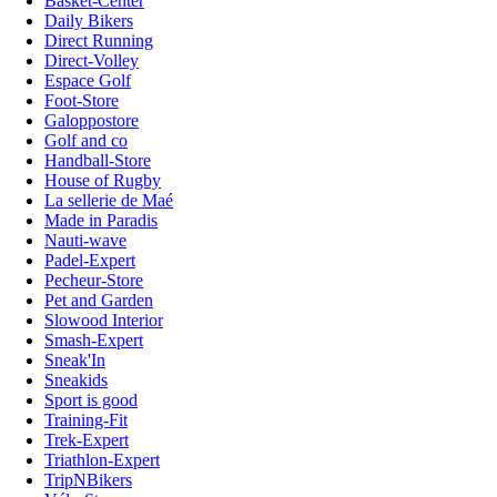
Basket-Center
Daily Bikers
Direct Running
Direct-Volley
Espace Golf
Foot-Store
Galoppostore
Golf and co
Handball-Store
House of Rugby
La sellerie de Maé
Made in Paradis
Nauti-wave
Padel-Expert
Pecheur-Store
Pet and Garden
Slowood Interior
Smash-Expert
Sneak'In
Sneakids
Sport is good
Training-Fit
Trek-Expert
Triathlon-Expert
TripNBikers