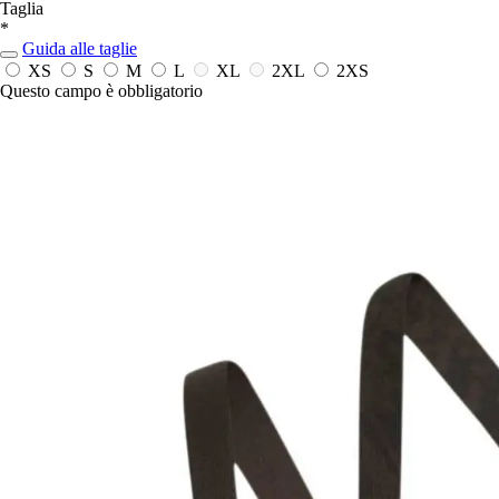
Taglia
*
Guida alle taglie
XS
S
M
L
XL
2XL
2XS
Questo campo è obbligatorio