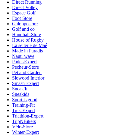
Direct Running
Direct-Volley
Espace Golf
Foot-Store
Galoppostore
Golf and co
Handball-Store
House of Rugby
La sellerie de Maé
Made in Paradis
Nauti-wave
Padel-Expert
Pecheur-Store
Pet and Garden
Slowood Interior
Smash-Expert
Sneak'In
Sneakids
Sport is good
Training-Fit
Trek-Expert
Triathlon-Expert
TripNBikers
Vélo-Store
Winter-Expert