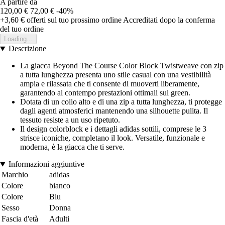
A partire da
120,00 €
72,00 €
-40%
+3,60 €
offerti sul tuo prossimo ordine
Accreditati dopo la conferma
del tuo ordine
Loading...
Descrizione
La giacca Beyond The Course Color Block Twistweave con zip
a tutta lunghezza presenta uno stile casual con una vestibilità
ampia e rilassata che ti consente di muoverti liberamente,
garantendo al contempo prestazioni ottimali sul green.
Dotata di un collo alto e di una zip a tutta lunghezza, ti protegge
dagli agenti atmosferici mantenendo una silhouette pulita. Il
tessuto resiste a un uso ripetuto.
Il design colorblock e i dettagli adidas sottili, comprese le 3
strisce iconiche, completano il look. Versatile, funzionale e
moderna, è la giacca che ti serve.
Informazioni aggiuntive
Marchio
adidas
Colore
bianco
Colore
Blu
Sesso
Donna
Fascia d'età
Adulti