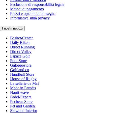
Esclusione di responsabilità legale
Metodi di pagamento
Prezzi e opzioni di consegna
Informativa sulla privacy
I nostri negozi
Basket-Center
Daily Bikers
Direct Running
Direct-Volley
Espace Golf
Foot-Store
Galoppostore
Golf and co
Handball-Store
House of Rugby
La sellerie de Maé
Made in Paradis
Nauti-wave
Padel-Expert
Pecheur-Store
Pet and Garden
Slowood Interior