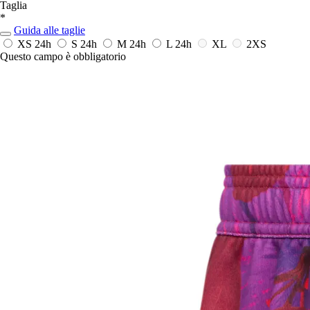
Taglia
*
Guida alle taglie
XS
24h
S
24h
M
24h
L
24h
XL
2XS
Questo campo è obbligatorio