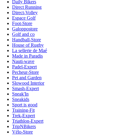
Daily Bikers
Direct Running
Direct-Volley
Espace Golf
Foot-Store
Galoppostore
Golf and co
Handball-Store
House of Rugby
La sellerie de Maé
Made in Paradis
Nauti-wave
Padel-Expert
Pecheur-Store
Pet and Garden
Slowood Interior
Smash-Expert
Sneak'In
Sneakids
Sport is good
Training-Fit
Trek-Expert
Triathlon-Expert
TripNBikers
Vélo-Store