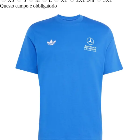
XS
S
M
L
XL
2XL
24h
3XL
Questo campo è obbligatorio