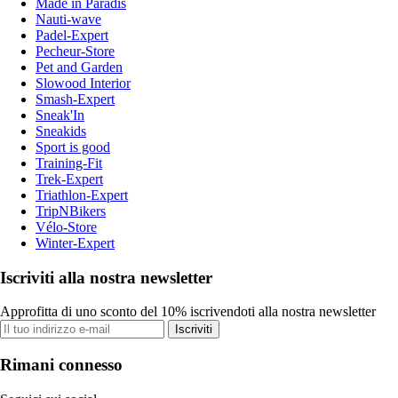
Made in Paradis
Nauti-wave
Padel-Expert
Pecheur-Store
Pet and Garden
Slowood Interior
Smash-Expert
Sneak'In
Sneakids
Sport is good
Training-Fit
Trek-Expert
Triathlon-Expert
TripNBikers
Vélo-Store
Winter-Expert
Iscriviti alla nostra newsletter
Approfitta di uno sconto del 10% iscrivendoti alla nostra newsletter
Iscriviti
Rimani connesso