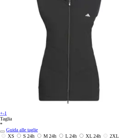
+-1
Taglia
*
Guida alle taglie
XS
S
24h
M
24h
L
24h
XL
24h
2XL