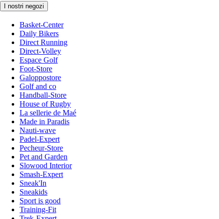
I nostri negozi
Basket-Center
Daily Bikers
Direct Running
Direct-Volley
Espace Golf
Foot-Store
Galoppostore
Golf and co
Handball-Store
House of Rugby
La sellerie de Maé
Made in Paradis
Nauti-wave
Padel-Expert
Pecheur-Store
Pet and Garden
Slowood Interior
Smash-Expert
Sneak'In
Sneakids
Sport is good
Training-Fit
Trek-Expert