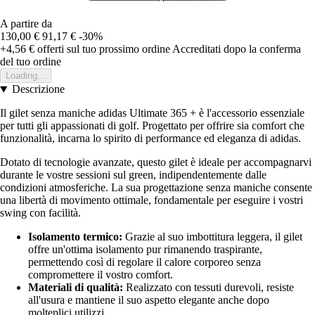
A partire da
130,00 €
91,17 €
-30%
+4,56 €
offerti sul tuo prossimo ordine
Accreditati dopo la conferma
del tuo ordine
Loading...
Descrizione
Il gilet senza maniche adidas Ultimate 365 + è l'accessorio essenziale
per tutti gli appassionati di golf. Progettato per offrire sia comfort che
funzionalità, incarna lo spirito di performance ed eleganza di adidas.
Dotato di tecnologie avanzate, questo gilet è ideale per accompagnarvi
durante le vostre sessioni sul green, indipendentemente dalle
condizioni atmosferiche. La sua progettazione senza maniche consente
una libertà di movimento ottimale, fondamentale per eseguire i vostri
swing con facilità.
Isolamento termico:
Grazie al suo imbottitura leggera, il gilet
offre un'ottima isolamento pur rimanendo traspirante,
permettendo così di regolare il calore corporeo senza
compromettere il vostro comfort.
Materiali di qualità:
Realizzato con tessuti durevoli, resiste
all'usura e mantiene il suo aspetto elegante anche dopo
molteplici utilizzi.