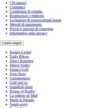
Chi siamo?
Contattaci
Condizioni di vendita
Restituzioni e rimborsi
Esclusione di responsabilità legale
Metodi di pagamento
Prezzi e opzioni di consegna
Informativa sulla privacy
I nostri negozi
Basket-Center
Daily Bikers
Direct Running
Direct-Volley
Espace Golf
Foot-Store
Galoppostore
Golf and co
Handball-Store
House of Rugby
La sellerie de Maé
Made in Paradis
Nauti-wave