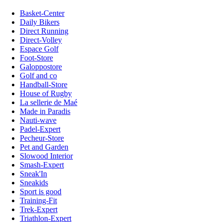
Basket-Center
Daily Bikers
Direct Running
Direct-Volley
Espace Golf
Foot-Store
Galoppostore
Golf and co
Handball-Store
House of Rugby
La sellerie de Maé
Made in Paradis
Nauti-wave
Padel-Expert
Pecheur-Store
Pet and Garden
Slowood Interior
Smash-Expert
Sneak'In
Sneakids
Sport is good
Training-Fit
Trek-Expert
Triathlon-Expert