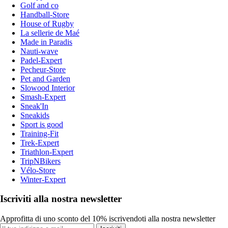
Golf and co
Handball-Store
House of Rugby
La sellerie de Maé
Made in Paradis
Nauti-wave
Padel-Expert
Pecheur-Store
Pet and Garden
Slowood Interior
Smash-Expert
Sneak'In
Sneakids
Sport is good
Training-Fit
Trek-Expert
Triathlon-Expert
TripNBikers
Vélo-Store
Winter-Expert
Iscriviti alla nostra newsletter
Approfitta di uno sconto del 10% iscrivendoti alla nostra newsletter