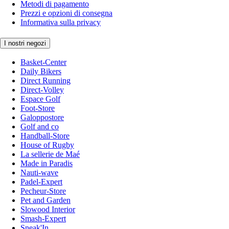
Metodi di pagamento
Prezzi e opzioni di consegna
Informativa sulla privacy
I nostri negozi
Basket-Center
Daily Bikers
Direct Running
Direct-Volley
Espace Golf
Foot-Store
Galoppostore
Golf and co
Handball-Store
House of Rugby
La sellerie de Maé
Made in Paradis
Nauti-wave
Padel-Expert
Pecheur-Store
Pet and Garden
Slowood Interior
Smash-Expert
Sneak'In