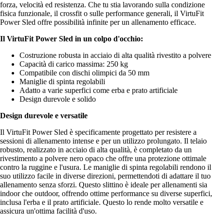
forza, velocità ed resistenza. Che tu stia lavorando sulla condizione
fisica funzionale, il crossfit o sulle performance generali, il VirtuFit
Power Sled offre possibilità infinite per un allenamento efficace.
Il VirtuFit Power Sled in un colpo d'occhio:
Costruzione robusta in acciaio di alta qualità rivestito a polvere
Capacità di carico massima: 250 kg
Compatibile con dischi olimpici da 50 mm
Maniglie di spinta regolabili
Adatto a varie superfici come erba e prato artificiale
Design durevole e solido
Design durevole e versatile
Il VirtuFit Power Sled è specificamente progettato per resistere a
sessioni di allenamento intense e per un utilizzo prolungato. Il telaio
robusto, realizzato in acciaio di alta qualità, è completato da un
rivestimento a polvere nero opaco che offre una protezione ottimale
contro la ruggine e l'usura. Le maniglie di spinta regolabili rendono il
suo utilizzo facile in diverse direzioni, permettendoti di adattare il tuo
allenamento senza sforzi. Questo slittino è ideale per allenamenti sia
indoor che outdoor, offrendo ottime performance su diverse superfici,
inclusa l'erba e il prato artificiale. Questo lo rende molto versatile e
assicura un'ottima facilità d'uso.