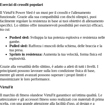
Esercizi di crossfit popolari
Il VirtuFit Power Sled è un must per il crossfit e l'allenamento
funzionale. Grazie alla sua compatibilità con dischi olimpici, puoi
facilmente regolare la resistenza in base ai tuoi obiettivi di allenamento
specifici. Lo slittino offre innumerevoli possibilità per esercizi efficaci,
tra cui:
Pushed sled:
Sviluppa la tua potenza esplosiva e resistenza nelle
gambe.
Pulled sled:
Rafforza i muscoli della schiena, delle braccia e la
tua presa.
Sprints in resistenza:
Aumenta la tua velocità, forma fisica ed
esplosività.
Grazie alla versatilità dello slittino, è adatto a atleti di tutti i livelli. I
principianti possono lavorare sulla loro condizione fisica di base,
mentre gli utenti avanzati possono superare i propri limiti e
massimizzare le loro performance.
VirtuFit
Il marchio di fitness olandese VirtuFit garantisce un'ottima qualità. Le
attrezzature e gli accessori fitness sono realizzati con materiali di prima
scelta, con una grande attenzione alla facilità d'uso, al design e a