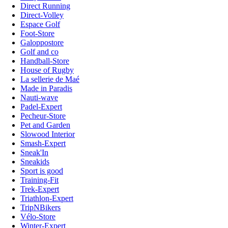
Direct Running
Direct-Volley
Espace Golf
Foot-Store
Galoppostore
Golf and co
Handball-Store
House of Rugby
La sellerie de Maé
Made in Paradis
Nauti-wave
Padel-Expert
Pecheur-Store
Pet and Garden
Slowood Interior
Smash-Expert
Sneak'In
Sneakids
Sport is good
Training-Fit
Trek-Expert
Triathlon-Expert
TripNBikers
Vélo-Store
Winter-Expert