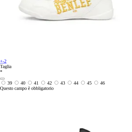
+-2
Taglia
*
39
40
41
42
43
44
45
46
Questo campo è obbligatorio