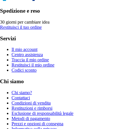
Spedizione e reso
30 giorni per cambiare idea
Restituisci il tuo ordine
Servizi
Il mio account
Centro assistenza
Traccia il mio ordine
Restituisci il mio ordine
Codici sconto
Chi siamo
Chi siamo?
Contattaci
Condizioni di vendita
Restituzioni e rimborsi
Esclusione di responsabilità legale
Metodi di pagamento
Prezzi e opzioni di consegna
Informativa sulla privacy