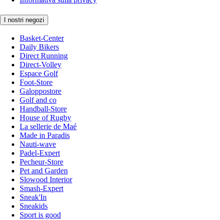
I nostri negozi
Basket-Center
Daily Bikers
Direct Running
Direct-Volley
Espace Golf
Foot-Store
Galoppostore
Golf and co
Handball-Store
House of Rugby
La sellerie de Maé
Made in Paradis
Nauti-wave
Padel-Expert
Pecheur-Store
Pet and Garden
Slowood Interior
Smash-Expert
Sneak'In
Sneakids
Sport is good