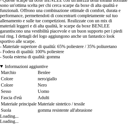
- Queste scarpe da boxe BENLEE con un'altezza della tomaia normale
sono un'ottima scelta per chi cerca scarpe da boxe di alta qualità e
funzionali. Offrono una combinazione ottimale di comfort, durata e
performance, permettendoti di concentrarti completamente sul tuo
allenamento e sulle tue competizioni. Realizzate con un mix di
materiali leggeri e di alta qualità, le scarpe da boxe BENLEE
garantiscono una vestibilità piacevole e un buon supporto per i piedi
sul ring. I dettagli del logo aggiungono anche un fantastico look
sportivo alle scarpe.
- Materiale superiore di qualità: 65% poliestere / 35% poliuretano
- Fodera di qualità: 100% poliestere
- Suola esterna di qualità: gomma
Informazioni aggiuntive
Marchio
Benlee
Colore
nero/giallo
Colore
Nero
Sesso
Uomo
Fascia d'età
Adulti
Materiale principale
Materiale sintetico / tessile
Suola
gomma resistente all'abrasione
Loading...
Loading...