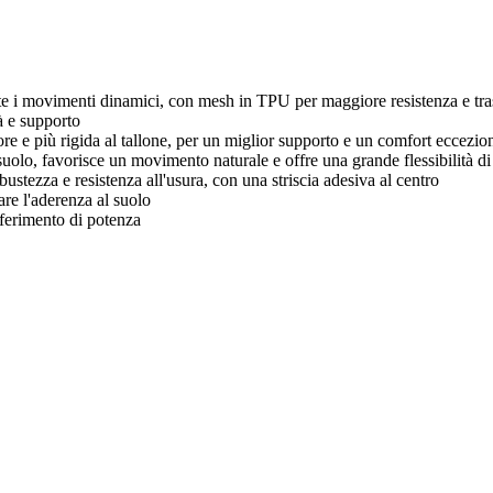
 movimenti dinamici, con mesh in TPU per maggiore resistenza e tras
tà e supporto
re e più rigida al tallone, per un miglior supporto e un comfort eccezion
olo, favorisce un movimento naturale e offre una grande flessibilità di 
tezza e resistenza all'usura, con una striscia adesiva al centro
are l'aderenza al suolo
asferimento di potenza