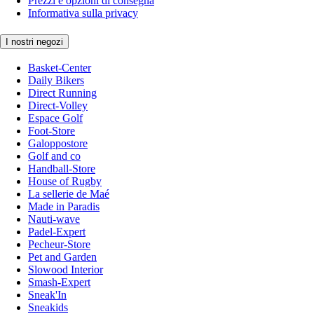
Prezzi e opzioni di consegna
Informativa sulla privacy
I nostri negozi
Basket-Center
Daily Bikers
Direct Running
Direct-Volley
Espace Golf
Foot-Store
Galoppostore
Golf and co
Handball-Store
House of Rugby
La sellerie de Maé
Made in Paradis
Nauti-wave
Padel-Expert
Pecheur-Store
Pet and Garden
Slowood Interior
Smash-Expert
Sneak'In
Sneakids