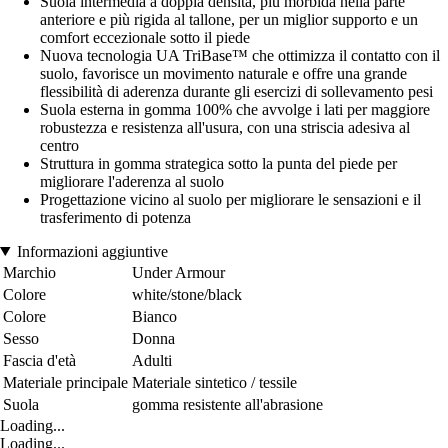
Suola intermedia a doppia densità, più morbida nella parte
anteriore e più rigida al tallone, per un miglior supporto e un
comfort eccezionale sotto il piede
Nuova tecnologia UA TriBase™ che ottimizza il contatto con il
suolo, favorisce un movimento naturale e offre una grande
flessibilità di aderenza durante gli esercizi di sollevamento pesi
Suola esterna in gomma 100% che avvolge i lati per maggiore
robustezza e resistenza all'usura, con una striscia adesiva al
centro
Struttura in gomma strategica sotto la punta del piede per
migliorare l'aderenza al suolo
Progettazione vicino al suolo per migliorare le sensazioni e il
trasferimento di potenza
Informazioni aggiuntive
Marchio
Under Armour
Colore
white/stone/black
Colore
Bianco
Sesso
Donna
Fascia d'età
Adulti
Materiale principale
Materiale sintetico / tessile
Suola
gomma resistente all'abrasione
Loading...
Loading...