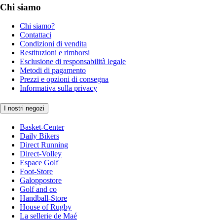
Chi siamo
Chi siamo?
Contattaci
Condizioni di vendita
Restituzioni e rimborsi
Esclusione di responsabilità legale
Metodi di pagamento
Prezzi e opzioni di consegna
Informativa sulla privacy
I nostri negozi
Basket-Center
Daily Bikers
Direct Running
Direct-Volley
Espace Golf
Foot-Store
Galoppostore
Golf and co
Handball-Store
House of Rugby
La sellerie de Maé