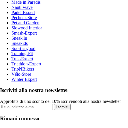
Made in Paradis
Nauti-wave
Padel-Expert
Pecheur-Store
Pet and Garden
Slowood Interior
Smash-Expert
Sneak'In
Sneakids
Sport is good
Training-Fit
Trek-Expert
Triathlon-Expert
TripNBikers
Vélo-Store
Winter-Expert
Iscriviti alla nostra newsletter
Approfitta di uno sconto del 10% iscrivendoti alla nostra newsletter
Iscriviti
Rimani connesso