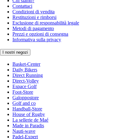
Chi siamo?
Contattaci
Condizioni di vendita
Restituzioni e rimborsi
Esclusione di responsabilità legale
Metodi di pagamento
Prezzi e opzioni di consegna
Informativa sulla privacy
I nostri negozi
Basket-Center
Daily Bikers
Direct Running
Direct-Volley
Espace Golf
Foot-Store
Galoppostore
Golf and co
Handball-Store
House of Rugby
La sellerie de Maé
Made in Paradis
Nauti-wave
Padel-Expert