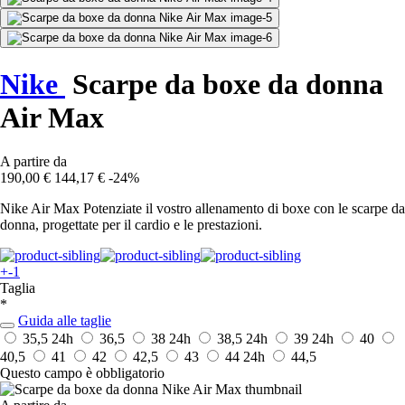
Nike
Scarpe da boxe da donna
Air Max
A partire da
190,00 €
144,17 €
-24%
Nike Air Max Potenziate il vostro allenamento di boxe con le scarpe da
donna, progettate per il cardio e le prestazioni.
+-1
Taglia
*
Guida alle taglie
35,5
24h
36,5
38
24h
38,5
24h
39
24h
40
40,5
41
42
42,5
43
44
24h
44,5
Questo campo è obbligatorio