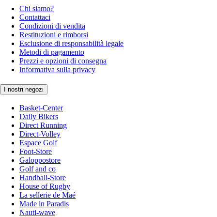
Chi siamo?
Contattaci
Condizioni di vendita
Restituzioni e rimborsi
Esclusione di responsabilità legale
Metodi di pagamento
Prezzi e opzioni di consegna
Informativa sulla privacy
I nostri negozi
Basket-Center
Daily Bikers
Direct Running
Direct-Volley
Espace Golf
Foot-Store
Galoppostore
Golf and co
Handball-Store
House of Rugby
La sellerie de Maé
Made in Paradis
Nauti-wave